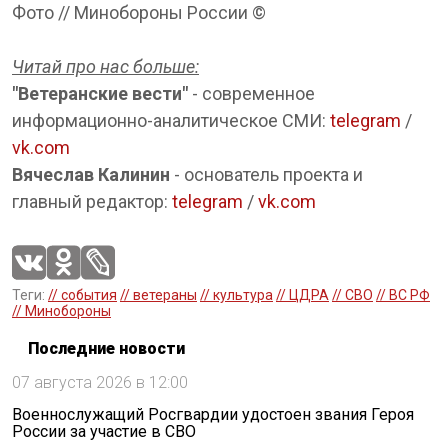
Фото // Минобороны России ©
Читай про нас больше:
"Ветеранские вести"
- современное
информационно-аналитическое СМИ:
telegram
/
vk.com
Вячеслав Калинин
- основатель проекта и
главный редактор:
telegram
/
vk.com
Теги:
// события
// ветераны
// культура
// ЦДРА
// СВО
// ВС РФ
// Минобороны
Последние новости
07 августа 2026 в 12:00
Военнослужащий Росгвардии удостоен звания Героя
России за участие в СВО