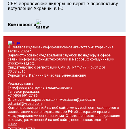
СВР: европейские лидеры не верят в перспективу
вступления Украины в ЕС
Все новости
© Сетевое издание «Информационное агентство «Ветеранские
вести». 2024 г.
Зарегистрировано Федеральной службой по надзору в сфере
связи, информационных технологий и массовых коммуникаций
(Роскомнадзор).
Свидетельство о регистрации СМИ ЭЛ № ФС 77 – 67012 от
30.08.2016
Учредитель: Калинин Вячеслав Вячеславович
Редактор сайта:
Тимофеева Екатерина Владиславовна
Телефон редакции:
+7 (495) 691-27-36
Электронный адрес редакции:
vvesticom@yandex.ru
editorial@vvesti.com
Контент, размещенный на веб-сайте www.vvesti.com, охраняется в
соответствии с законодательством РФ об авторском праве и
международными соглашениями. Ответственность за содержание
рекламы, размещенной на веб-сайте, несет рекламодатель.
О нас
Сотрудничество