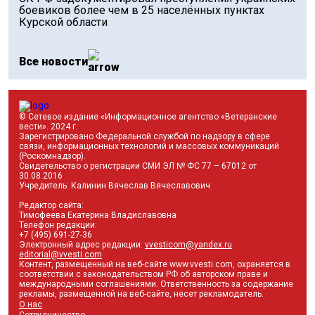
боевиков более чем в 25 населённых пунктах
Курской области
Все новости
© Сетевое издание «Информационное агентство «Ветеранские
вести». 2024 г.
Зарегистрировано Федеральной службой по надзору в сфере
связи, информационных технологий и массовых коммуникаций
(Роскомнадзор).
Свидетельство о регистрации СМИ ЭЛ № ФС 77 – 67012 от
30.08.2016
Учредитель: Калинин Вячеслав Вячеславович
Редактор сайта:
Тимофеева Екатерина Владиславовна
Телефон редакции:
+7 (495) 691-27-36
Электронный адрес редакции:
vvesticom@yandex.ru
editorial@vvesti.com
Контент, размещенный на веб-сайте www.vvesti.com, охраняется в
соответствии с законодательством РФ об авторском праве и
международными соглашениями. Ответственность за содержание
рекламы, размещенной на веб-сайте, несет рекламодатель.
О нас
Сотрудничество