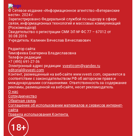
© Сетевое издание «Информационное агентство «Ветеранские
вести». 2024 г.
Зарегистрировано Федеральной службой по надзору в сфере
связи, информационных технологий и массовых коммуникаций
(Роскомнадзор).
Свидетельство о регистрации СМИ ЭЛ № ФС 77 – 67012 от
30.08.2016
Учредитель: Калинин Вячеслав Вячеславович
Редактор сайта:
Тимофеева Екатерина Владиславовна
Телефон редакции:
+7 (495) 691-27-36
Электронный адрес редакции:
vvesticom@yandex.ru
editorial@vvesti.com
Контент, размещенный на веб-сайте www.vvesti.com, охраняется в
соответствии с законодательством РФ об авторском праве и
международными соглашениями. Ответственность за содержание
рекламы, размещенной на веб-сайте, несет рекламодатель.
О нас
Сотрудничество
Обратная связь
Соглашение об использовании материалов и сервисов интернет-
Правилами
сайта
использования Контента
Соглашением об
Правила использования Контента.
использовании материалов и сервисов интернет-
сайта
18+
Политике обработки Персональных данных