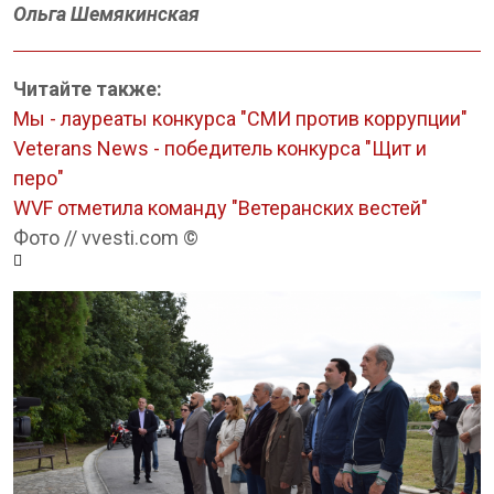
Ольга Шемякинская
Читайте также:
Мы - лауреаты конкурса "СМИ против коррупции"
Veterans News - победитель конкурса "Щит и
перо"
WVF отметила команду "Ветеранских вестей"
Фото // vvesti.com ©