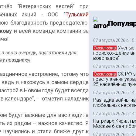
нёр "Ветеранских вестей" при
венных акций - ООО "
Тульский
Популя
нюю благодарность председателю
кову
и всей команде компании за
ечо!
07 августа 2026 в 15
Учёные 
Эксклюзив
, в свою очередь, подготовили для
происхождение ан
водопадов"
му празднику!
07 августа 2026 в 14
аздничное настроение, потому что
СК РФ з
Эксклюзив
преступления укра
 ведь я нахожусь в самом сердце
25 населённых пун
настрой в Новом году будет всегда
07 августа 2026 в 14
в календаре", - отметил наладчик
Разгадка войны на
глобальных нефтя
07 августа 2026 в 14
дом будут важные для вас люди: в
Патриарх Кирилл в
ть их рядом – важное качество. Я
Москве 6 сентябр
 научились и стали ближе друг к
07 августа 2026 в 13