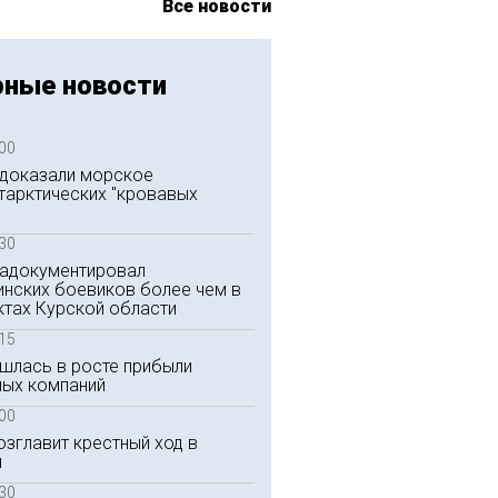
Все новости
рные новости
:00
доказали морское
тарктических "кровавых
:30
адокументировал
инских боевиков более чем в
ктах Курской области
:15
шлась в росте прибыли
ных компаний
:00
озглавит крестный ход в
я
:30