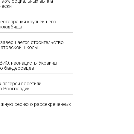
 93% социальных выплат
чески
реставрация крупнейшего
 кладбища
завершается строительство
чатовской школы
ВИО: неонацисты Украины
ию бандеровцев
х лагерей посетили
тр Росгвардии
нижную серию о рассекреченных