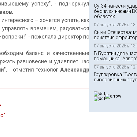
аивысшему успеху", - подчеркнул
Су-34 нанесли уда
беспилотниками В
аков.
областях
о интересного – хочется успеть, как
07 августа 2026 в 13
 управлять временем, радоваться
Сыны Отечества: 
 вопреки!" - пожелала директор по
действия ефрейто
07 августа 2026 в 13
необходим баланс и качественные
В Бурятии для уча
помощника "Алдар
ржать равновесие и удивляет нас
07 августа 2026 в 12
", - отметил технолог
Александр
Группировка "Вост
диверсионных гру
"
о"