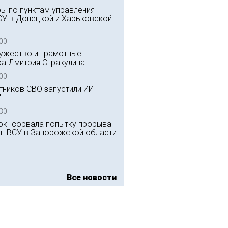
ры по пунктам управления
СУ в Донецкой и Харьковской
:00
мужество и грамотные
ра Дмитрия Стракулина
:00
стников СВО запустили ИИ-
"
:30
ок" сорвала попытку прорыва
пп ВСУ в Запорожской области
Все новости