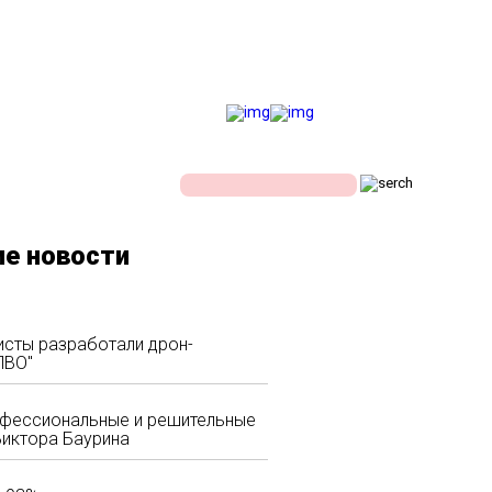
ЕСТИ
ЭКОНОМИКА
е новости
исты разработали дрон-
ПВО"
офессиональные и решительные
Виктора Баурина