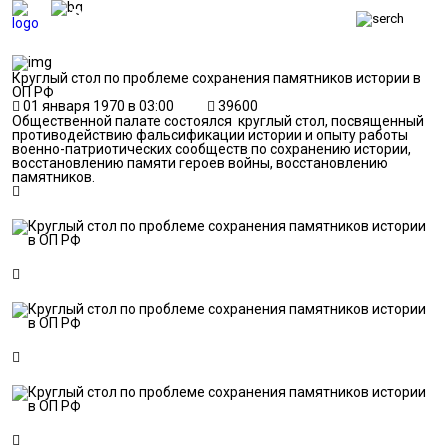
ВЕТЕРАНСКИЕ
ВЕСТИ
ВЕТЕРАНЫ
БЕЗОПАСНОСТЬ
Круглый стол по проблеме сохранения памятников истории в
ОБОРОНА
ОП РФ
ЗАКОН
01 января 1970 в 03:00
39600
ПОЛИТИКА
Общественной палате состоялся круглый стол, посвященный
ИСТОРИЯ
противодействию фальсификации истории и опыту работы
ОБЩЕСТВО
военно-патриотических сообществ по сохранению истории,
восстановлению памяти героев войны, восстановлению
ЭКОНОМИКА
памятников.