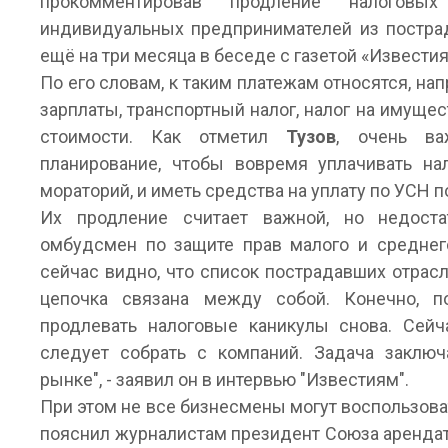
прокомментировав продление налогов
индивидуальных предпринимателей из постра
ещё на три месяца в беседе с газетой «Известия
По его словам, к таким платежам относятся, н
зарплаты, транспортный налог, налог на имуще
стоимости. Как отметил
Тузов
, очень ва
планирование, чтобы вовремя уплачивать на
мораторий, и иметь средства на уплату по УСН п
Их продление считает важной, но недост
омбудсмен по защите прав малого и средне
сейчас видно, что список пострадавших отрас
цепочка связана между собой. Конечно, п
продлевать налоговые каникулы снова. Сейч
следует собрать с компаний. Задача заклю
рынке", - заявил он в интервью "Известиям".
При этом не все бизнесмены могут воспользов
пояснил журналистам президент Союза аренда