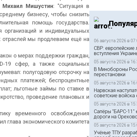
р
Михаил Мишустин
: "Ситуация в
среднему бизнесу, чтобы снизить
Популя
лнительная помощь государства.
я организаций и индивидуальных
х отраслей мы продлеваем ещё на
06 августа 2026 в 07
СВР: европейские 
вступления Украин
акон о мерах поддержки граждан,
05 августа 2026 в 16
D-19 сфер, а также социальных
В Минобороны Рос
умевал: полугодовую отсрочку на
перестановки
рендных платежей; беспроцентные
05 августа 2026 в 16
лат; льготные займы по ставке в
Нарвская наступат
советские войска
нкротство, проведение плановых и
05 августа 2026 в 15
Сапёры "БАРС-11"
тику временного освобождения
дороги на Орехов
пил глава экономического комитета
05 августа 2026 в 15
Учёные ТПУ разра