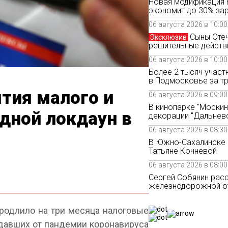
Новая модификация F
экономит до 30% за
06 августа 2026 в 10:00
Сыны Отеч
Эксклюзив
решительные действ
06 августа 2026 в 10:00
Более 2 тысяч учас
в Подмосковье за тр
тия малого и
06 августа 2026 в 09:00
В кинопарке "Москин
дной локдаун в
декорации "Дальнев
06 августа 2026 в 08:30
В Южно-Сахалинске 
Татьяне Кочневой
06 августа 2026 в 08:00
Сергей Собянин расс
железнодорожной о
родлило на три месяца налоговые
давших от пандемии коронавируса