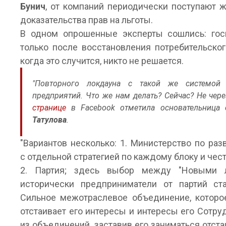
Бунич
, от компаний периодически поступают ж
доказательства прав на льготы.
В одном опрошенные эксперты сошлись: гос
только после восстановления потребительског
когда это случится, никто не решается.
"Повторного локдауна с такой же системой
предприятий. Что же нам делать? Сейчас? Не через
странице
в Facebook отметила основательница 
Татулова
.
"Вариантов несколько: 1. Министерство по раз
с отдельной стратегией по каждому блоку и чес
2. Партия; здесь выбор между "Новыми л
исторически предприниматели от партий ст
Сильное межотраслевое объединение, которо
отстаивает его интересы и интересы его Сотру
из объединений, заставив его заниматься отст