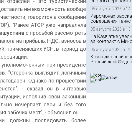
способ переработк
и отраслей - это туристический
едоставить им возможность вообще
05 августа 2026 в 14
Иеромонах расска
в частности, говорится в сообщении
совершения таинс
ТОР). "Ранее АТОР уже направляла
05 августа 2026 в 13
ишустина
с просьбой рассмотреть
На Камчатке увел
алога на прибыль, НДС, взносов в
за контракт с Ми
ий, применяющих УСН, в период до
05 августа 2026 в 12
 ассоциации.
Командир снайпер
Российской Федер
 уполномоченный при президенте
ов
. "Отсрочка выглядит логичным
благодарен. Однако по прошествии
нется", - сказал он в интервью
итуации, исполнив свой законный
ильно исчерпает свои и без того
я рабочих мест", - объяснил он.
ами должны последовать более