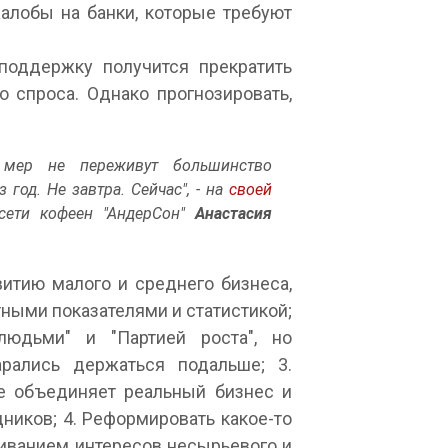
алобы на банки, которые требуют
поддержку получится прекратить
о спроса. Однако прогнозировать,
 мер не переживут большинство
 год. Не завтра. Сейчас", - на
своей
сети кофеен "АндерСон"
Анастасия
витию малого и среднего бизнеса,
тными показателями и статистикой;
юдьми" и "Партией роста", но
арались держаться подальше; 3.
е объединяет реальный бизнес и
дников; 4. Реформировать какое-то
аиванием интересов несырьевого и