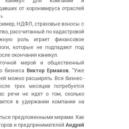
ых каникул для компаний и
давших от коронавируса отраслей
».
апример, НДФЛ, страховые взносы с
ство, рассчитанный по кадастровой
жную роль играет финансовое
логи, которые не подпадают под
осле окончания каникул.
аточной мерой и общественный
го бизнеса
Виктор Ермаков
. "Уже
лей можно расширять. Вся бизнес-
осле трех месяцев потребуется
ас речи не идет о том, сколько
чается в удержании компании на
аться предложенными мерами. Как
торов и предпринимателей
Андрей