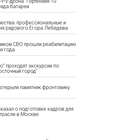
PV-дрона "Гортензия-10"
ряда батареи
ества: профессиональные и
ия рядового Егора Лебедева
тников СВО прошли реабилитацию
и года
о" проходят экскурсии по
осточный город"
открыли памятник фронтовику
казал о подготовке кадров для
трасли в Москве