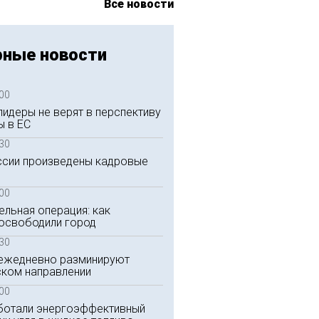
Все новости
рные новости
:00
лидеры не верят в перспективу
ы в ЕС
:30
сии произведены кадровые
:00
ельная операция: как
 освободили город
:30
 ежедневно разминируют
ском направлении
:00
ботали энергоэффективный