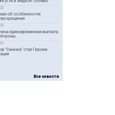
и угля в жидкое топливо
:00
зал об особенностях
тва крещения
:00
ичена единовременная выплата
нобороны
:00
ов "Сенежа" стал Героем
ации
Все новости