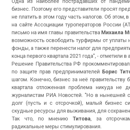
Одна из наиболее пострадавших от пандеми
бизнес. Поэтому его представители просят пр
не платить в этом году часть налогов. Об этом, 
на сайте Ассоциации туроператоров России (А
письмо на имя главы правительства
Михаила М
возможность освободить турфирмы от уплаты н
фонды, а также перенести налог для предприят
конца первого квартала 2021 года", - отметили в
Решение Правительства РФ прокомментировал
по защите прав предпринимателей
Борис Тит
шагом. Конечно, бизнес за неё правительству 
квартала отложенная проблема никуда не де
журналистам РИА Новостей. "Но в нынешней с
долг (пусть и с отсрочкой), малый бизнес с
скудные ресурсы для выживания, для сохранени
Так что, по мнению
Титова
, за отсрочк
радикальные меры стимулирования.