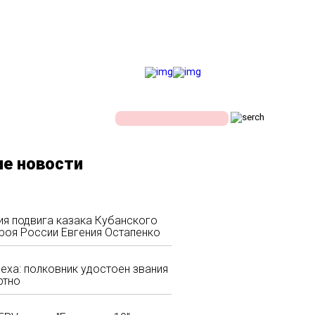
ЕСТИ
ЭКОНОМИКА
е новости
ия подвига казака Кубанского
роя России Евгения Остапенко
еха: полковник удостоен звания
ртно