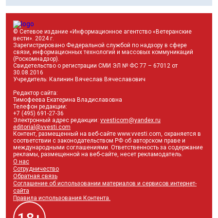
© Сетевое издание «Информационное агентство «Ветеранские
вести». 2024 г.
Зарегистрировано Федеральной службой по надзору в сфере
связи, информационных технологий и массовых коммуникаций
(Роскомнадзор).
Свидетельство о регистрации СМИ ЭЛ № ФС 77 – 67012 от
30.08.2016
Учредитель: Калинин Вячеслав Вячеславович
Редактор сайта:
Тимофеева Екатерина Владиславовна
Телефон редакции:
+7 (495) 691-27-36
Электронный адрес редакции:
vvesticom@yandex.ru
editorial@vvesti.com
Контент, размещенный на веб-сайте www.vvesti.com, охраняется в
соответствии с законодательством РФ об авторском праве и
международными соглашениями. Ответственность за содержание
рекламы, размещенной на веб-сайте, несет рекламодатель.
О нас
Сотрудничество
Обратная связь
Соглашение об использовании материалов и сервисов интернет-
Правилами
сайта
использования Контента
Соглашением об
Правила использования Контента.
использовании материалов и сервисов интернет-
сайта
Политике обработки Персональных данных